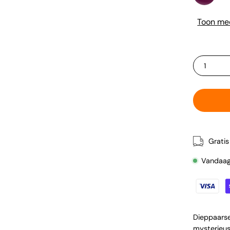
-
Amethyst
Toon mee
Aura
HOEVEELHE
1
Grati
Vandaag 
Dieppaarse
mysterieus