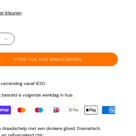
r kleuren
ID
VOEG TOE AAN WINKELWAGEN
s verzending vanaf €50
besteld is volgende werkdag in huis
 draadschelp met een donkere gloed. Dramatisch,
 en zelfverzekerd chic.