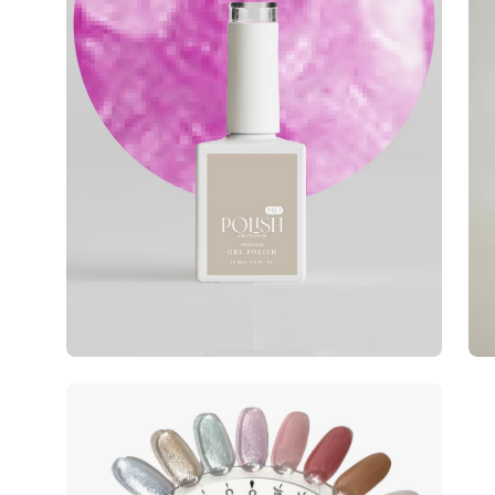
Afbeeldingslightbox
openen