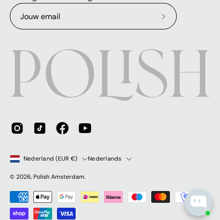
Abonneer
op
onze
nieuwsbrief
Land
Taal
Nederland (EUR €)
Nederlands
© 2026,
Polish Amsterdam
.