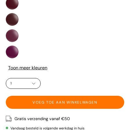
49
Ember
-
Firefly
50
Flicker
-
Carmine
51
Couture
-
Lavender
52
Lush
-
Amethyst
Toon meer kleuren
Aura
HOEVEELHEID
1
VOEG TOE AAN WINKELWAGEN
Gratis verzending vanaf €50
Vandaag besteld is volgende werkdag in huis