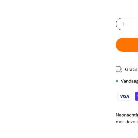
Aura
HOEVEELHE
1
Grati
Vandaag 
Neonachtig
met deze pi