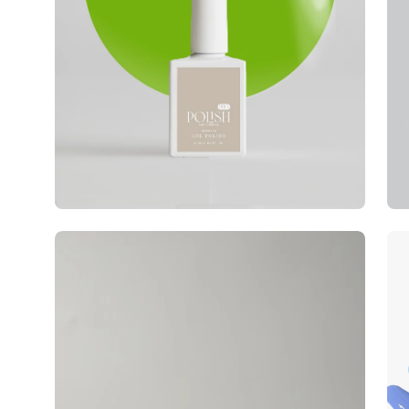
Afb
op