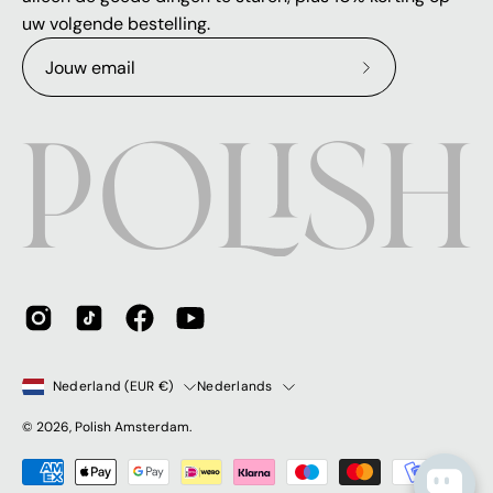
uw volgende bestelling.
Abonneer
op
onze
nieuwsbrief
Land
Taal
Nederland (EUR €)
Nederlands
© 2026,
Polish Amsterdam
.