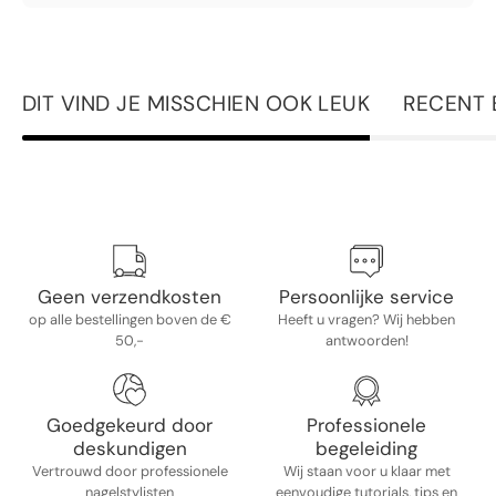
DIT VIND JE MISSCHIEN OOK LEUK
RECENT 
Geen verzendkosten
Persoonlijke service
op alle bestellingen boven de €
Heeft u vragen? Wij hebben
50,-
antwoorden!
Goedgekeurd door
Professionele
deskundigen
begeleiding
Vertrouwd door professionele
Wij staan ​​voor u klaar met
nagelstylisten
eenvoudige tutorials, tips en