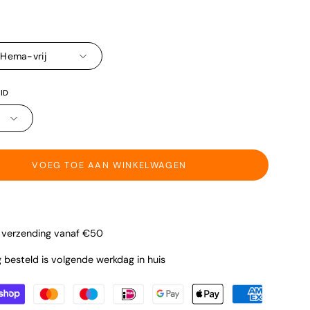
a
 Hema-vrij
ID
VOEG TOE AAN WINKELWAGEN
s verzending vanaf €50
besteld is volgende werkdag in huis