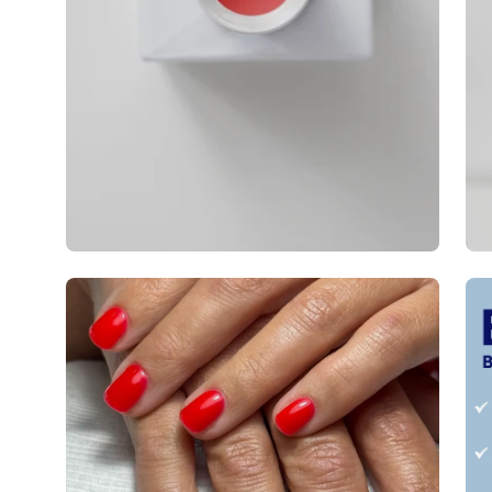
Afbeeldingslightbox
Afb
openen
op