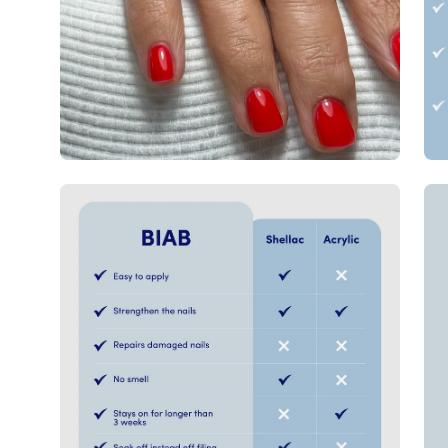
Afbeeldingslightbox
Afb
openen
op