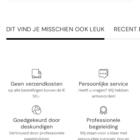
DIT VIND JE MISSCHIEN OOK LEUK
RECENT 
Geen verzendkosten
Persoonlijke service
op alle bestellingen boven de €
Heeft u vragen? Wij hebben
50,-
antwoorden!
Goedgekeurd door
Professionele
deskundigen
begeleiding
Vertrouwd door professionele
Wij staan ​​voor u klaar met
nagelstylisten
eenvoudige tutorials, tips en