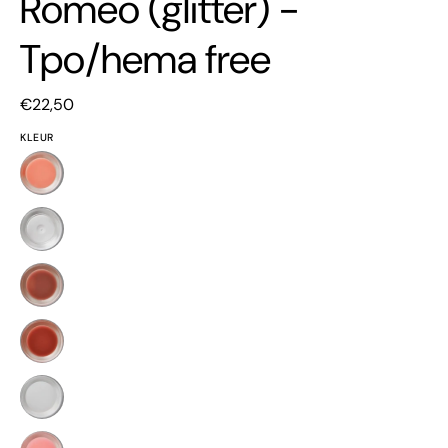
Romeo (glitter) -
Tpo/hema free
€22,50
KLEUR
Cashmere
Cream
-
Clear
Tpo/hema
free
Meet
Me
In
Mochaccino
Bali
Oatly
-
Tpo/hema
Peaches