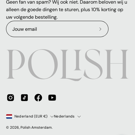
Geen fan van spam? Wij ook niet. Daarom beloven wij u
alleen de goede dingen te sturen, plus 10% korting op
uw volgende bestelling.
Abonneer
op
onze
nieuwsbrief
Land
Taal
Nederland (EUR €)
Nederlands
© 2026,
Polish Amsterdam
.