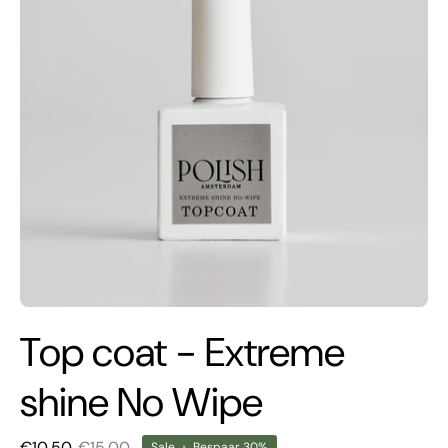
Top coat - Extreme
shine No Wipe
€10,50
€15,00
Sale
•
Bespaar
30%