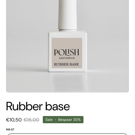
Rubber base
€10,50
€15,00
Sale
•
Bespaar
30%
MAAT