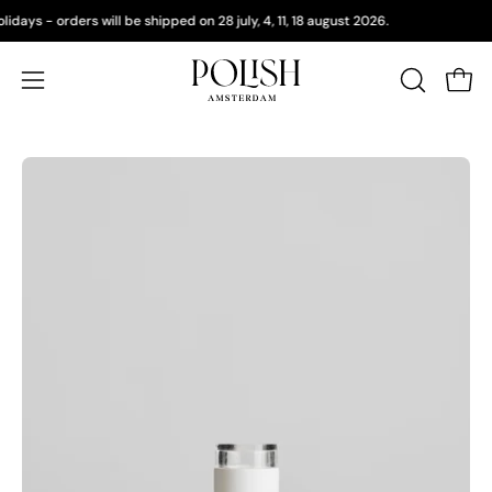
Doorgaan
olidays - orders will be shipped on 28 july, 4, 11, 18 august 2026.
naar
artikel
Wink
Navigatiemenu
ZOEKBAL
OPENEN
openen
Afbeeldingslightbox
openen