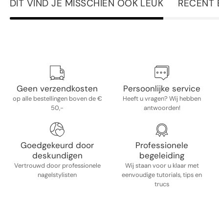
DIT VIND JE MISSCHIEN OOK LEUK
RECENT 
Geen verzendkosten
Persoonlijke service
op alle bestellingen boven de €
Heeft u vragen? Wij hebben
50,-
antwoorden!
Goedgekeurd door
Professionele
deskundigen
begeleiding
Vertrouwd door professionele
Wij staan ​​voor u klaar met
nagelstylisten
eenvoudige tutorials, tips en
trucs