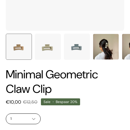
Minimal Geometric
Claw Clip
€10,00
€12,50
Sale
•
Bespaar
20%
HOEVEELHEID
1