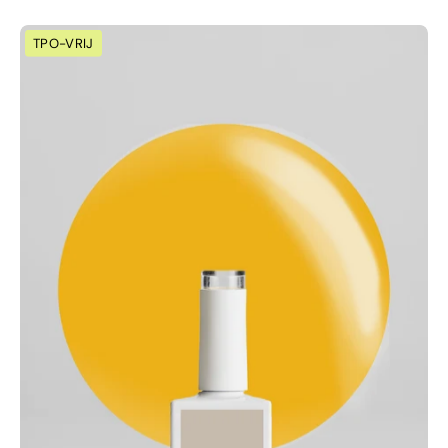
108
TPO-VRIJ
–
Zonneschijnstaat