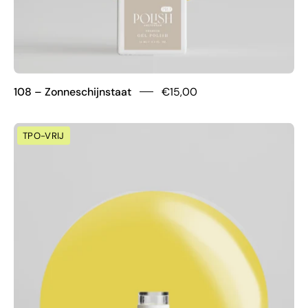
108 – Zonneschijnstaat
€15,00
107
TPO-VRIJ
–
Boterbloemgeluk