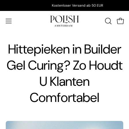
Inhalt
Kostenloser Versand ab 50 EUR
überspringen
Ware
Navigationsmenü
SUCHLEIS
ÖFFNEN
öffnen
Hittepieken in Builder
Gel Curing? Zo Houdt
U Klanten
Comfortabel